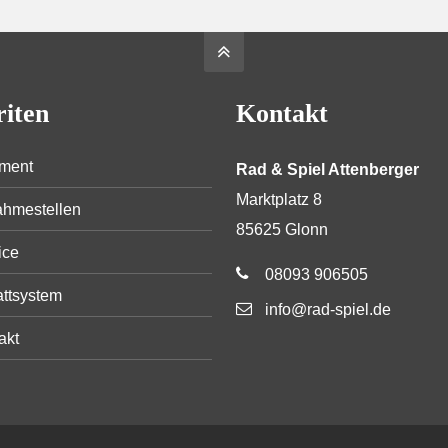
riten
Kontakt
iment
Rad & Spiel Attenberger
Marktplatz 8
hmestellen
85625 Glonn
ice
08093 906505
ttsystem
info@rad-spiel.de
akt