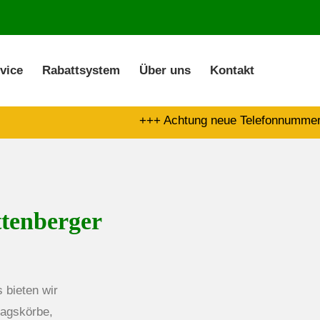
About us
vice
Rabattsystem
Über uns
Kontakt
Lorem ipsum dolor sit amet,
00
consectetuer adipiscing elit.
+++ Achtung neue Telefonnummer: 08
Aenean commodo ligula eget dolor.
Aenean massa. Cum sociis
natoque penatibus et magnis dis
parturient montes, nascetur
ttenberger
ridiculus mus. Donec quam felis,
ultricies nec.
 bieten wir
tagskörbe,