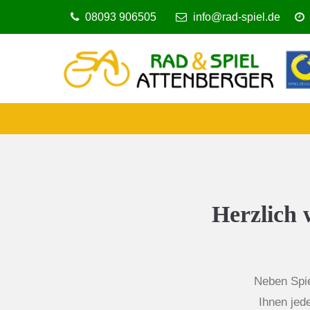
08093 906505
info@rad-spiel.de
Login
Sup
Benutzername
Lorem i
2
Passwort
Herzlich
Anmelden
We offe
Mon - 
Register
|
Lost your password?
Neben Spie
+1)
Ihnen jed