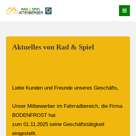
Login
Benutzername
Aktuelles von Rad & Spiel
Passwort
Liebe Kunden und Freunde unseres Geschäfts,
Anmelden
Unser Mitbewerber im Fahrradbereich, die Firma
BODENFROST hat
Register
|
Lost your password?
zum 01.11.2025 seine Geschäftstätigkeit
Support
eingestellt.