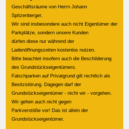
Geschäftsräume von Herrn Johann
Have any questions?
Spitzenberger.
+44 1234 567 890
Wir sind insbesondere auch nicht Eigentümer der
Drop us a line
Parkplätze, sondern unsere Kunden
info@yourdomain.com
dürfen diese nur während der
Ladenöffnungszeiten kostenlos nutzen.
About us
Bitte beachtet insofern auch die Beschilderung
des Grundstückseigentümers.
Lorem ipsum dolor sit amet, consectetuer
Falschparken auf Privatgrund gilt rechtlich als
adipiscing elit.
Besitzstörung. Dagegen darf der
Aenean commodo ligula eget dolor. Aenean massa.
Grundstückseigentümer - nicht wir - vorgehen.
Cum sociis natoque penatibus et magnis dis
Wir gehen auch nicht gegen
parturient montes, nascetur ridiculus mus. Donec
Parkverstöße vor! Das ist allein der
quam felis, ultricies nec.
Grundstückseigentümer.