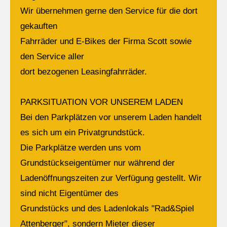
Wir übernehmen gerne den Service für die dort
Lorem ipsum dolor sit amet:
gekauften
Fahrräder und E-Bikes der Firma Scott sowie
den Service aller
24h
/ 365days
dort bezogenen Leasingfahrräder.
PARKSITUATION VOR UNSEREM LADEN
We offer support for our customers
Bei den Parkplätzen vor unserem Laden handelt
Mon - Fri 8:00am - 5:00pm
(GMT +1)
es sich um ein Privatgrundstück.
Die Parkplätze werden uns vom
Get in touch
Grundstückseigentümer nur während der
Cybersteel Inc.
Ladenöffnungszeiten zur Verfügung gestellt. Wir
376-293 City Road, Suite 600
sind nicht Eigentümer des
San Francisco, CA 94102
Grundstücks und des Ladenlokals "Rad&Spiel
Attenberger", sondern Mieter dieser